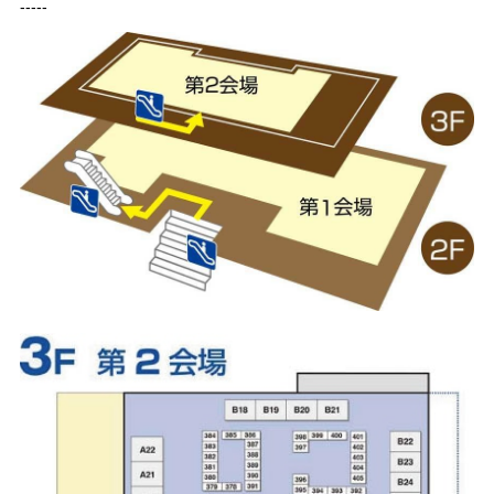
-----