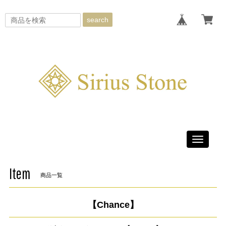
search
Toggle
navigati
Item
商品一覧
【Chance】