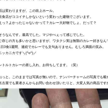
話は変わりますが、この吹上ホール。
飲食店がココイチしかないという変わった建物でございます。
えっ？よかったじゃないかって？カレー大好物でしょ、だって？
そうなんです。最高でした。マジやべぇって感じでした。
ご存じの方も多いかと思いますが、ワタクシ実は無類のカレー好きなん
1日3食1週間、連続でカレーでも文句ありません。むしろ満面の笑み。
ニッカニカです＼(^o^)／
レトルトカレーの差し入れ、お待ちしてます。（笑）
おっと。このままでは写真が無いので、ナンバーチャームの写真でも載
名古屋でも業者さんからお問い合わせ頂いたりと、大変人気の商品です