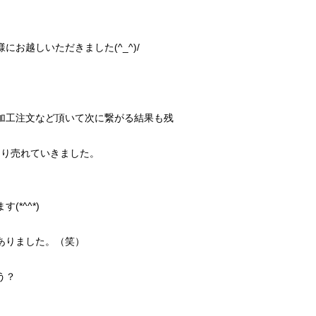
お越しいただきました(^_^)/
加工注文など頂いて次に繋がる結果も残
なり売れていきました。
*^^*)
ありました。（笑）
。
う？