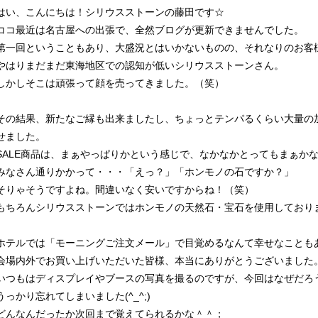
はい、こんにちは！シリウスストーンの藤田です☆
ココ最近は名古屋への出張で、全然ブログが更新できませんでした。
第一回ということもあり、大盛況とはいかないものの、それなりのお客様に
やはりまだまだ東海地区での認知が低いシリウスストーンさん。
しかしそこは頑張って顔を売ってきました。（笑）
その結果、新たなご縁も出来ましたし、ちょっとテンパるくらい大量の
せました。
SALE商品は、まぁやっぱりかという感じで、なかなかとってもまぁか
みなさん通りかかって・・・「えっ？」「ホンモノの石ですか？」
そりゃそうですよね。間違いなく安いですからね！（笑）
もちろんシリウスストーンではホンモノの天然石・宝石を使用しております(
ホテルでは「モーニングご注文メール」で目覚めるなんて幸せなことも
会場内外でお買い上げいただいた皆様、本当にありがとうございました
いつもはディスプレイやブースの写真を撮るのですが、今回はなぜだろ
うっかり忘れてしまいました(^_^;)
どんなんだったか次回まで覚えてられるかな＾＾；