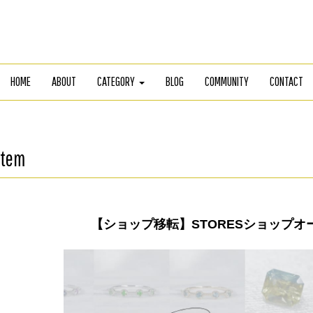
HOME
ABOUT
CATEGORY
BLOG
COMMUNITY
CONTACT
Item
【ショップ移転】STORESショップオ